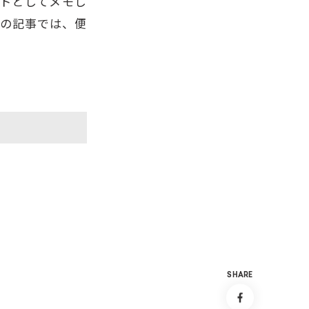
リストとしてメモし
この記事では、便
S
H
A
R
E