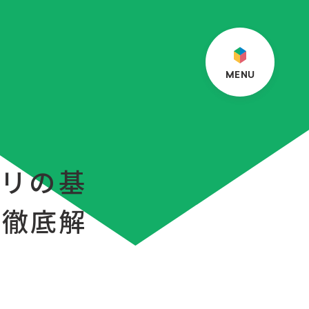
M
E
N
U
プリの基
で徹底解