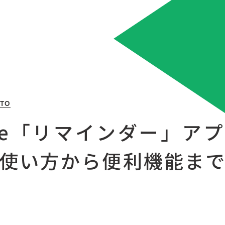
 TO
one「リマインダー」ア
使い方から便利機能ま