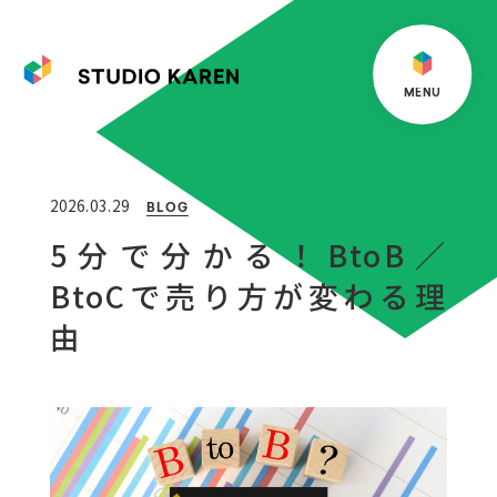
M
E
N
U
2026.03.29
BLOG
5分で分かる！BtoB／
BtoCで売り方が変わる理
由