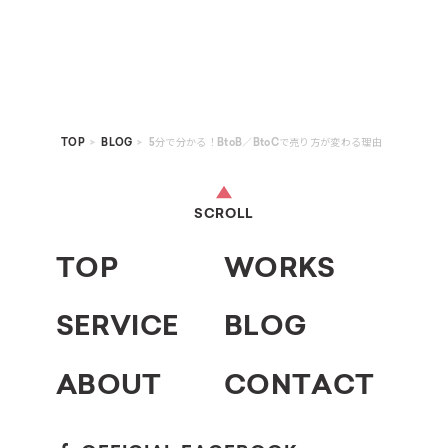
TOP
BLOG
5分で分かる！BtoB／BtoCで売り方が変わる理由
S
C
R
O
L
L
T
O
P
W
O
R
K
S
S
E
R
V
I
C
E
B
L
O
G
A
B
O
U
T
C
O
N
T
A
C
T