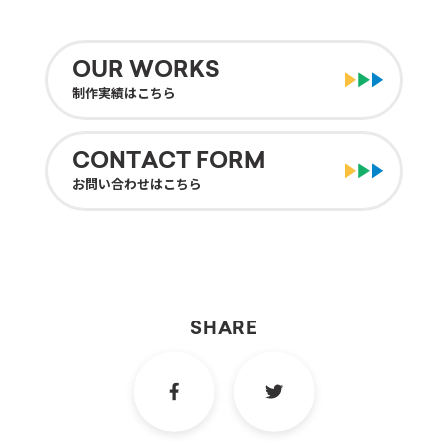
O
U
R
W
O
R
K
S
制
作
実
績
は
こ
ち
ら
C
O
N
T
A
C
T
F
O
R
M
お
問
い
合
わ
せ
は
こ
ち
ら
S
H
A
R
E